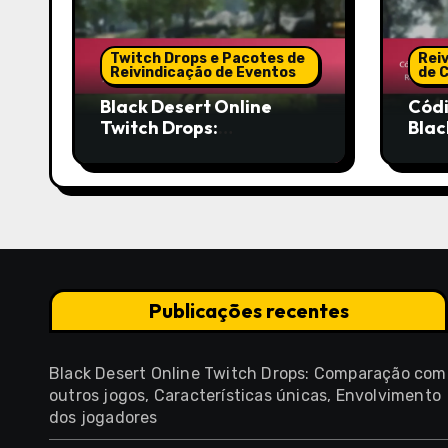
Twitch Drops e Pacotes de
Rei
Reivindicação de Eventos
de 
Black Desert Online
Códi
Twitch Drops:
Blac
Comparação com outros
Méto
jogos, Características
Recu
únicas, Envolvimento dos
comu
jogadores
gera
util
Publicações recentes
Black Desert Online Twitch Drops: Comparação com
outros jogos, Características únicas, Envolvimento
dos jogadores