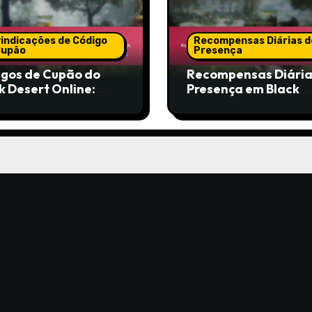
vindicações de Código
Recompensas Diárias d
Cupão
Presença
gos de Cupão do
Recompensas Diária
k Desert Online:
Presença em Black
dos de partilha,
Desert Online:
rsos da
Mecanismos de
nidade, Códigos
feedback, Inquérito
dos pelos
jogadores, Contribu
izadores
da comunidade