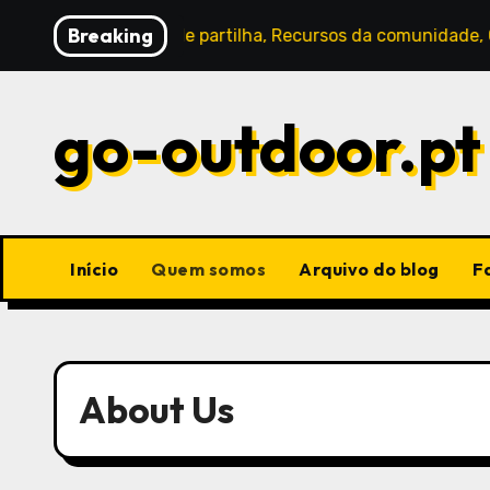
Skip
Breaking
ine: Métodos de partilha, Recursos da comunidade, Códigos 
to
content
go-outdoor.pt
Início
Quem somos
Arquivo do blog
F
About Us