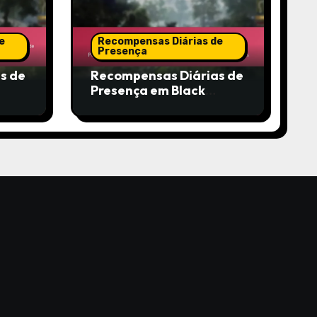
e
Recompensas Diárias de
Presença
s de
Recompensas Diárias de
Presença em Black
Desert Online: Partilha
da Comunidade, Dicas,
s aos
Experiências dos
ições
Utilizadores