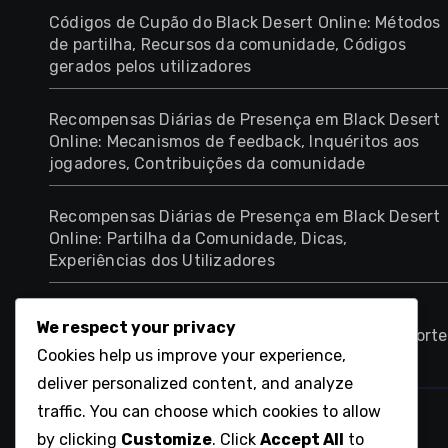
Códigos de Cupão do Black Desert Online: Métodos
de partilha, Recursos da comunidade, Códigos
gerados pelos utilizadores
Recompensas Diárias de Presença em Black Desert
Online: Mecanismos de feedback, Inquéritos aos
jogadores, Contribuições da comunidade
Recompensas Diárias de Presença em Black Desert
Online: Partilha da Comunidade, Dicas,
Experiências dos Utilizadores
Black Desert Online Twitch Drops: Resolução de
We respect your privacy
problemas, Problemas comuns, Recursos de suporte
Cookies help us improve your experience,
deliver personalized content, and analyze
traffic. You can choose which cookies to allow
go-outdoor.pt
by clicking
Customize
. Click
Accept All
to