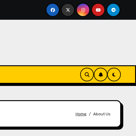
resença em Black Desert Online: Mecanismos de feedback, 
Home
About Us