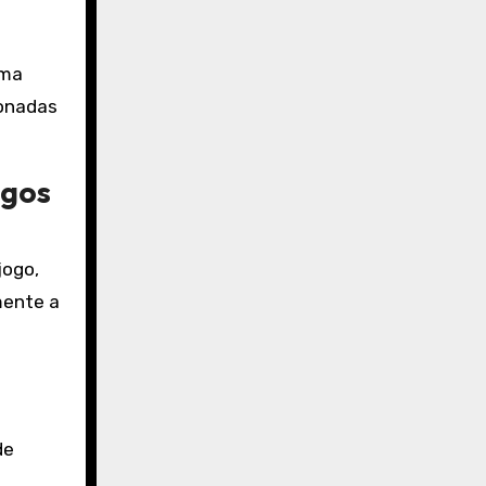
.
uma
ionadas
ogos
jogo,
mente a
de