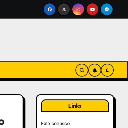
nça em Black Desert Online: Mecanismos de feedback, Inqué
Links
o
Fale conosco