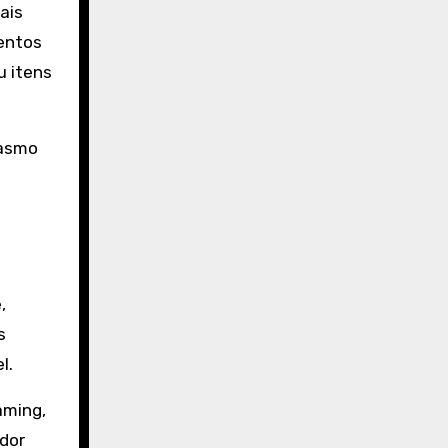
ais
entos
u itens
iasmo
,
s
l.
aming,
ador