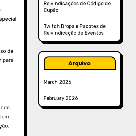
Reivindicações de Código de
r
Cupão
special
Twitch Drops e Pacotes de
Reivindicação de Eventos
nso de
h para
Arquivo
March 2026
February 2026
indo
odem
ção.