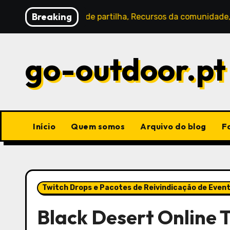
Skip
Breaking
Métodos de partilha, Recursos da comunidade, Códigos gera
to
content
go-outdoor.pt
Início
Quem somos
Arquivo do blog
F
Twitch Drops e Pacotes de Reivindicação de Even
Black Desert Online