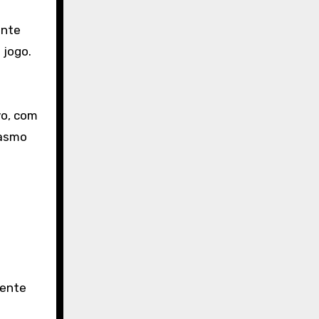
ente
 jogo.
vo, com
iasmo
mente