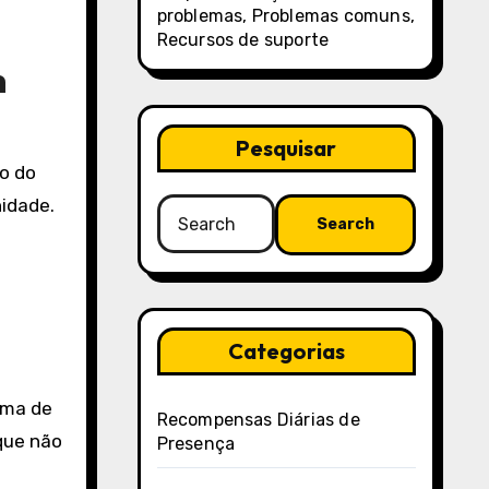
problemas, Problemas comuns,
Recursos de suporte
m
Pesquisar
o do
idade.
Search
for:
Categorias
ema de
Recompensas Diárias de
que não
Presença