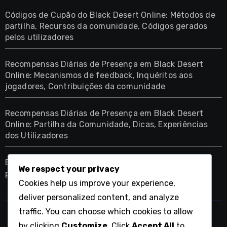
Códigos de Cupão do Black Desert Online: Métodos de
partilha, Recursos da comunidade, Códigos gerados
pelos utilizadores
Recompensas Diárias de Presença em Black Desert
Online: Mecanismos de feedback, Inquéritos aos
jogadores, Contribuições da comunidade
Recompensas Diárias de Presença em Black Desert
Online: Partilha da Comunidade, Dicas, Experiências
dos Utilizadores
Black Desert Online Twitch Drops: Resolução de
We respect your privacy
problemas, Problemas comuns, Recursos de suporte
Cookies help us improve your experience,
deliver personalized content, and analyze
traffic. You can choose which cookies to allow
go-outdoor.pt
by clicking
Customize
. Click
Accept All
to