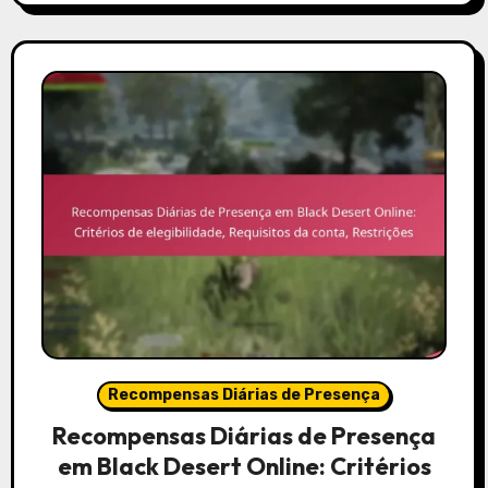
Recompensas Diárias de Presença
Recompensas Diárias de Presença
em Black Desert Online: Critérios