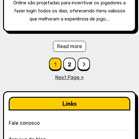
Online são projetadas para incentivar os jogadores a
fazer login todos os dias, oferecendo itens valiosos
que melhoram a experiência de jogo.…
Read more
Posts
1
2
pagination
Next Page »
Links
Fale conosco