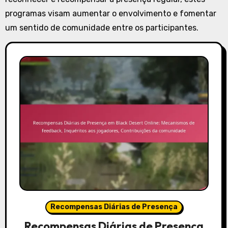
programas visam aumentar o envolvimento e fomentar
um sentido de comunidade entre os participantes.
Recompensas Diárias de Presença
Recompensas Diárias de Presença