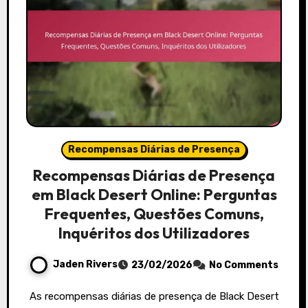
Recompensas Diárias de Presença
Recompensas Diárias de Presença
em Black Desert Online: Perguntas
Frequentes, Questões Comuns,
Inquéritos dos Utilizadores
Jaden Rivers
23/02/2026
No Comments
As recompensas diárias de presença de Black Desert