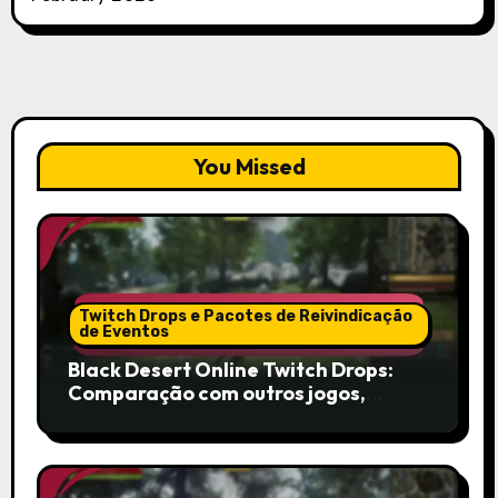
You Missed
Twitch Drops e Pacotes de Reivindicação
de Eventos
Black Desert Online Twitch Drops:
Comparação com outros jogos,
Características únicas,
Envolvimento dos jogadores