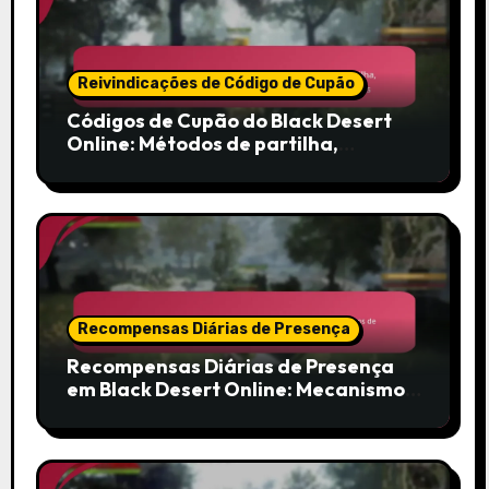
Reivindicações de Código de Cupão
Códigos de Cupão do Black Desert
Online: Métodos de partilha,
Recursos da comunidade, Códigos
gerados pelos utilizadores
Recompensas Diárias de Presença
Recompensas Diárias de Presença
em Black Desert Online: Mecanismos
de feedback, Inquéritos aos
jogadores, Contribuições da
comunidade