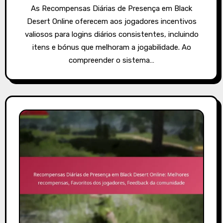
As Recompensas Diárias de Presença em Black
Desert Online oferecem aos jogadores incentivos
valiosos para logins diários consistentes, incluindo
itens e bónus que melhoram a jogabilidade. Ao
compreender o sistema…