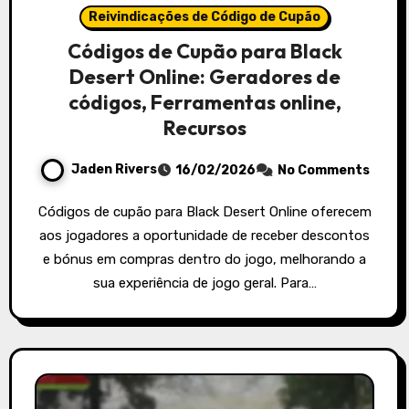
Reivindicações de Código de Cupão
Códigos de Cupão para Black
Desert Online: Geradores de
códigos, Ferramentas online,
Recursos
Jaden Rivers
16/02/2026
No Comments
Códigos de cupão para Black Desert Online oferecem
aos jogadores a oportunidade de receber descontos
e bónus em compras dentro do jogo, melhorando a
sua experiência de jogo geral. Para…