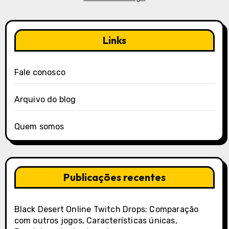
Links
Fale conosco
Arquivo do blog
Quem somos
Publicações recentes
Black Desert Online Twitch Drops: Comparação
com outros jogos, Características únicas,