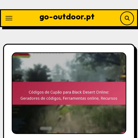
Skip
to
go-outdoor.pt
content