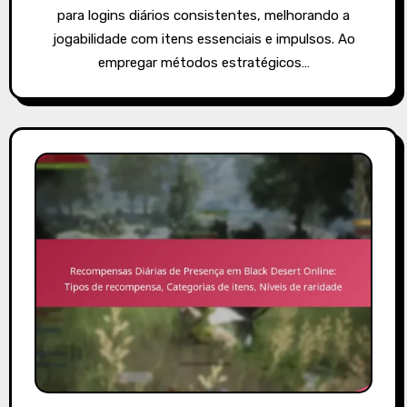
para logins diários consistentes, melhorando a
jogabilidade com itens essenciais e impulsos. Ao
empregar métodos estratégicos…