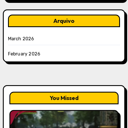
Arquivo
March 2026
February 2026
You Missed