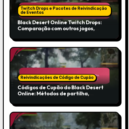
Twitch Drops e Pacotes de Reivindicação
de Eventos
Black Desert Online Twitch Drops:
Comparação com outros jogos,
Características únicas,
Envolvimento dos jogadores
Reivindicações de Código de Cupão
Códigos de Cupão do Black Desert
Online: Métodos de partilha,
Recursos da comunidade, Códigos
gerados pelos utilizadores