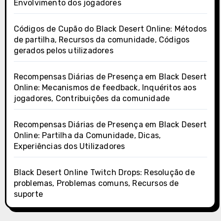
Envolvimento dos jogadores
Códigos de Cupão do Black Desert Online: Métodos
de partilha, Recursos da comunidade, Códigos
gerados pelos utilizadores
Recompensas Diárias de Presença em Black Desert
Online: Mecanismos de feedback, Inquéritos aos
jogadores, Contribuições da comunidade
Recompensas Diárias de Presença em Black Desert
Online: Partilha da Comunidade, Dicas,
Experiências dos Utilizadores
Black Desert Online Twitch Drops: Resolução de
problemas, Problemas comuns, Recursos de
suporte