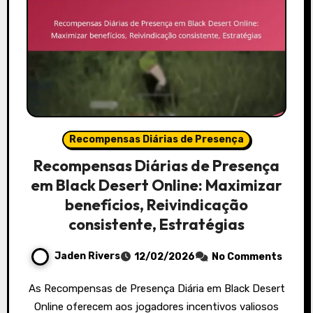
Recompensas Diárias de Presença
Recompensas Diárias de Presença
em Black Desert Online: Maximizar
benefícios, Reivindicação
consistente, Estratégias
Jaden Rivers
12/02/2026
No Comments
As Recompensas de Presença Diária em Black Desert
Online oferecem aos jogadores incentivos valiosos