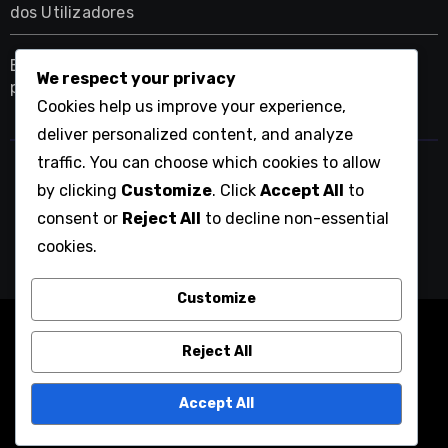
dos Utilizadores
Black Desert Online Twitch Drops: Resolução de
We respect your privacy
problemas, Problemas comuns, Recursos de suporte
Cookies help us improve your experience,
deliver personalized content, and analyze
traffic. You can choose which cookies to allow
go-outdoor.pt
by clicking
Customize
. Click
Accept All
to
consent or
Reject All
to decline non-essential
cookies.
Customize
Copyright © All rights reserved
|
Blogarise
by
Reject All
Themeansar
.
Quem somos
Sua privacidade
Termos de serviço
Accept All
Cookies e rastreamento
Fale conosco