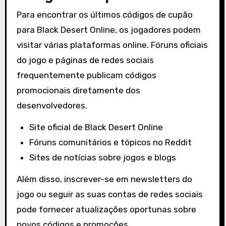
Para encontrar os últimos códigos de cupão
para Black Desert Online, os jogadores podem
visitar várias plataformas online. Fóruns oficiais
do jogo e páginas de redes sociais
frequentemente publicam códigos
promocionais diretamente dos
desenvolvedores.
Site oficial de Black Desert Online
Fóruns comunitários e tópicos no Reddit
Sites de notícias sobre jogos e blogs
Além disso, inscrever-se em newsletters do
jogo ou seguir as suas contas de redes sociais
pode fornecer atualizações oportunas sobre
novos códigos e promoções.