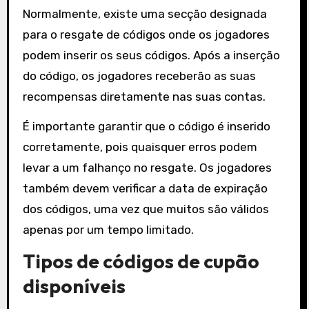
Normalmente, existe uma secção designada
para o resgate de códigos onde os jogadores
podem inserir os seus códigos. Após a inserção
do código, os jogadores receberão as suas
recompensas diretamente nas suas contas.
É importante garantir que o código é inserido
corretamente, pois quaisquer erros podem
levar a um falhanço no resgate. Os jogadores
também devem verificar a data de expiração
dos códigos, uma vez que muitos são válidos
apenas por um tempo limitado.
Tipos de códigos de cupão
disponíveis