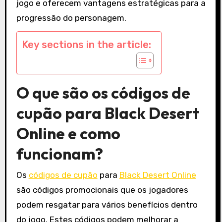
jogo e oferecem vantagens estratégicas para a
progressão do personagem.
Key sections in the article:
O que são os códigos de
cupão para Black Desert
Online e como
funcionam?
Os
códigos de cupão
para
Black Desert Online
são códigos promocionais que os jogadores
podem resgatar para vários benefícios dentro
do jogo. Estes códigos podem melhorar a