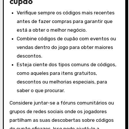
cupão
Verifique sempre os códigos mais recentes
antes de fazer compras para garantir que
está a obter o melhor negócio.
Combine códigos de cupão com eventos ou
vendas dentro do jogo para obter maiores
descontos.
Esteja ciente dos tipos comuns de códigos,
como aqueles para itens gratuitos,
descontos ou melhorias especiais, para
saber o que procurar.
Considere juntar-se a fóruns comunitários ou
grupos de redes sociais onde os jogadores
partilham as suas descobertas sobre códigos
de cupão eficazes. Isso pode ajudá-lo a