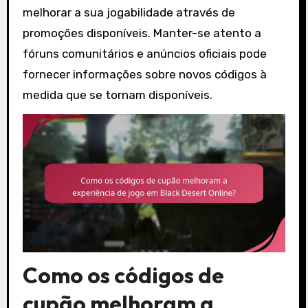
melhorar a sua jogabilidade através de
promoções disponíveis. Manter-se atento a
fóruns comunitários e anúncios oficiais pode
fornecer informações sobre novos códigos à
medida que se tornam disponíveis.
Como os códigos de
cupão melhoram a