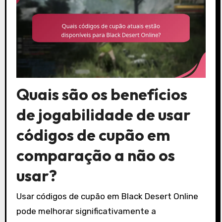
Quais são os benefícios
de jogabilidade de usar
códigos de cupão em
comparação a não os
usar?
Usar códigos de cupão em Black Desert Online
pode melhorar significativamente a