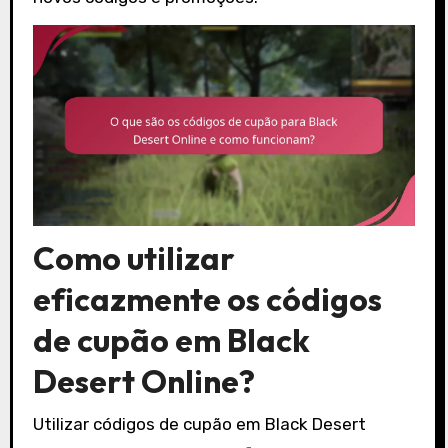
Como utilizar
eficazmente os códigos
de cupão em Black
Desert Online?
Utilizar códigos de cupão em Black Desert