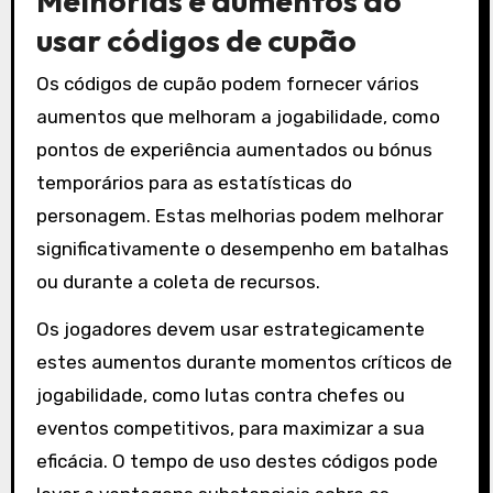
Melhorias e aumentos ao
usar códigos de cupão
Os códigos de cupão podem fornecer vários
aumentos que melhoram a jogabilidade, como
pontos de experiência aumentados ou bónus
temporários para as estatísticas do
personagem. Estas melhorias podem melhorar
significativamente o desempenho em batalhas
ou durante a coleta de recursos.
Os jogadores devem usar estrategicamente
estes aumentos durante momentos críticos de
jogabilidade, como lutas contra chefes ou
eventos competitivos, para maximizar a sua
eficácia. O tempo de uso destes códigos pode