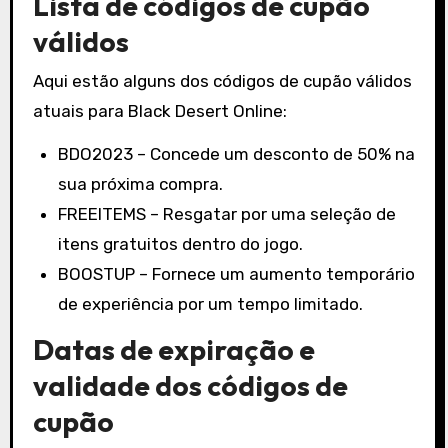
Lista de códigos de cupão
válidos
Aqui estão alguns dos códigos de cupão válidos
atuais para Black Desert Online:
BDO2023 – Concede um desconto de 50% na
sua próxima compra.
FREEITEMS – Resgatar por uma seleção de
itens gratuitos dentro do jogo.
BOOSTUP – Fornece um aumento temporário
de experiência por um tempo limitado.
Datas de expiração e
validade dos códigos de
cupão