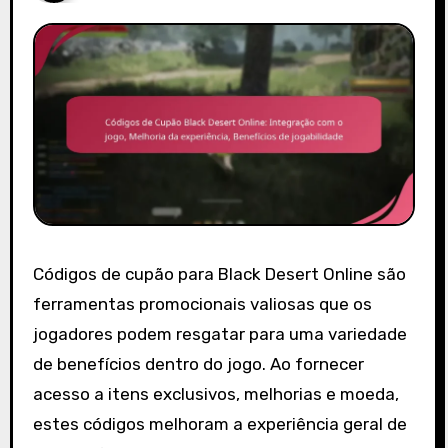
Códigos de cupão para Black Desert Online são
ferramentas promocionais valiosas que os
jogadores podem resgatar para uma variedade
de benefícios dentro do jogo. Ao fornecer
acesso a itens exclusivos, melhorias e moeda,
estes códigos melhoram a experiência geral de