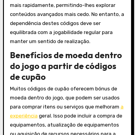
mais rapidamente, permitindo-lhes explorar
conteúdos avançados mais cedo. No entanto, a
dependência destes códigos deve ser
equilibrada com a jogabilidade regular para
manter um sentido de realização.
Benefícios de moeda dentro
do jogo a partir de códigos
de cupão
Muitos códigos de cupão oferecem bónus de
moeda dentro do jogo, que podem ser usados
para comprar itens ou serviços que melhoram
a
experiência
geral. Isso pode incluir a compra de
equipamentos, atualização de equipamentos
ou aquisição de recursos necessários para a