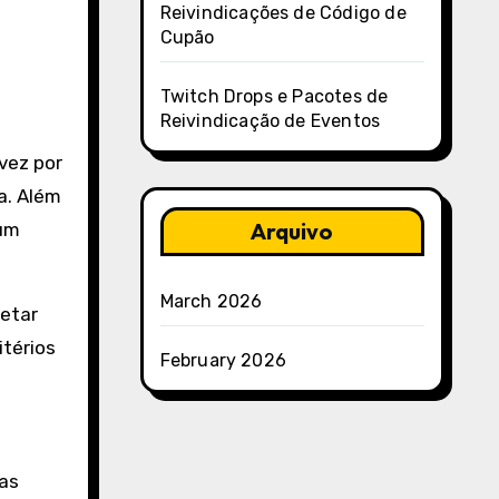
Reivindicações de Código de
a
Cupão
Twitch Drops e Pacotes de
Reivindicação de Eventos
vez por
a. Além
Arquivo
 um
March 2026
etar
itérios
February 2026
sas