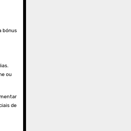
a bónus
ias.
ne ou
umentar
iais de