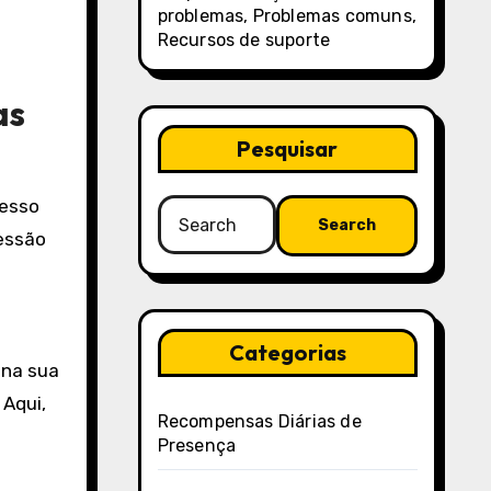
problemas, Problemas comuns,
Recursos de suporte
as
Pesquisar
cesso
Search
sessão
for:
Categorias
 na sua
 Aqui,
Recompensas Diárias de
Presença