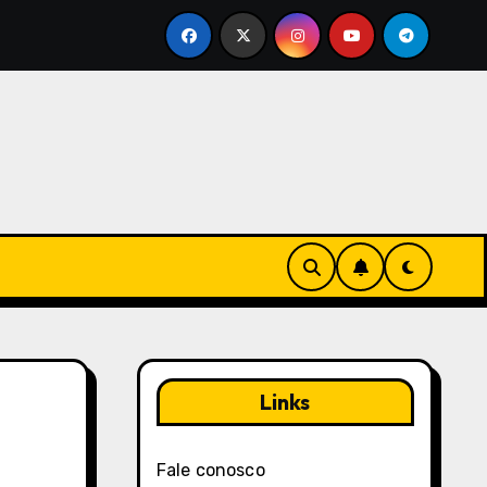
resença em Black Desert Online: Mecanismos de feedback, I
Links
Fale conosco