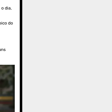
o dia,
pico do
uns