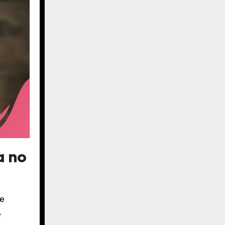
a no
ue
e