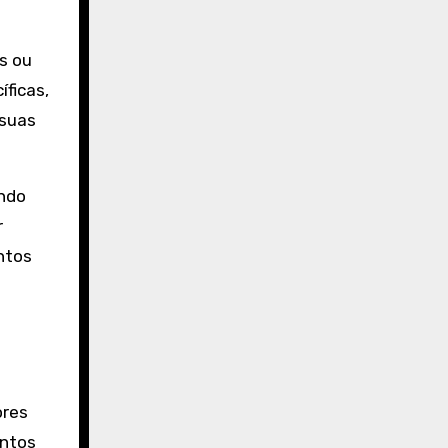
s ou
íficas,
 suas
indo
r
ntos
ores
entos