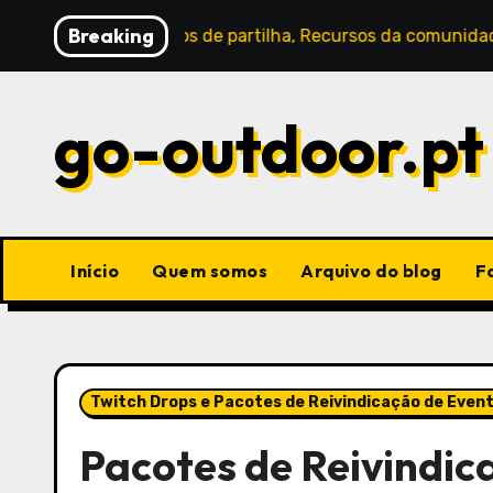
Skip
Breaking
: Métodos de partilha, Recursos da comunidade, Códigos ge
to
content
go-outdoor.pt
Início
Quem somos
Arquivo do blog
F
Twitch Drops e Pacotes de Reivindicação de Even
Pacotes de Reivindic