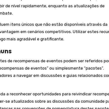
bir de nível rapidamente, enquanto as atualizações de
ombate.
uem itens únicos que não estão disponíveis através da
 vantagem em cenários competitivos. Utilizar estes recu
go mais agradável e gratificante.
muns
otes de recompensas de eventos podem ser referidos por
recompensas de eventos” ou simplesmente “pacotes”.
dores a navegar em discussões e guias relacionados c
uda a reconhecer oportunidades para reivindicar recomp
r-se atualizados sobre as discussões da comunidade p
danças nas convenções de nomenclatura destes pacote