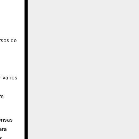
rsos de
 vários
om
ensas
ara
s.