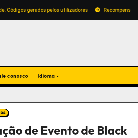
rados pelos utilizadores
Recompensas Diárias de Pres
ale conosco
Idioma
tos
ação de Evento de Black