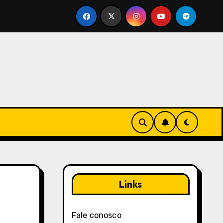
ença em Black Desert Online: Mecanismos de feedback, Inq
Links
Fale conosco