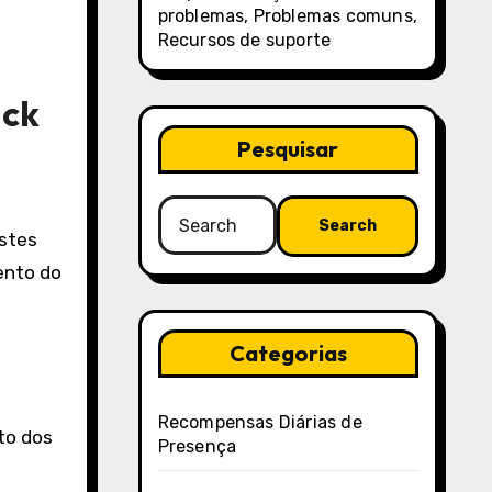
problemas, Problemas comuns,
Recursos de suporte
ack
Pesquisar
Search
Estes
for:
ento do
Categorias
Recompensas Diárias de
nto dos
Presença